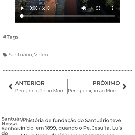
#Tags
Santuário
,
Vídeo
ANTERIOR
PRÓXIMO
Peregrinação ao Morro da Cruz dia 31 de agosto
Peregrinação ao Morro da Cruz
Santuário
A história de fundação do Santuário teve
Nossa
início, em 1899, quando o Pe. Jesuíta, Luís
Senhora
do