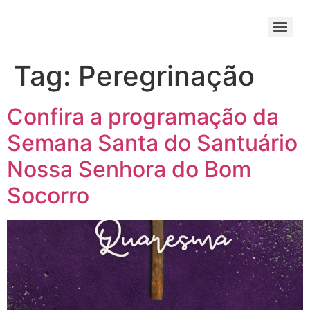
Tag:
Peregrinação
Confira a programação da
Semana Santa do Santuário
Nossa Senhora do Bom
Socorro